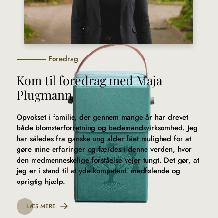
Foredrag
Kom til foredrag med Maja
Plugmann
Opvokset i familie, der gennem mange år har drevet
både blomsterforretning og bedemandsvirksomhed. Jeg
har således fra ganske ung alder fået mulighed for at
gøre mine erfaringer og færdes i denne verden, hvor
den medmenneskelige forståelse vejer tungt. Det gør, at
jeg er i stand til at yde kompetent, medfølende og
oprigtig hjælp.
LÆS MERE