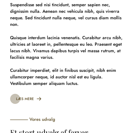
Suspendisse sed nisi tincidunt, semper sapien nec,
dignissim nulla. Aenean nec vehicula nibh, quis viverra
neque. Sed tincidunt nulla neque, vel cursus diam mollis
non.
Quisque interdum lacinia venenatis. Curabitur arcu nibh,
ultricies at laoreet in, pellentesque eu leo. Praesent eget
lacus nibh. Vivamus dapibus turpis vel massa rutrum, at
facilisis magna varius.
Curabitur imperdiet, elit in finibus suscipit, nibh enim
ullamcorper neque, id auctor nisl est eu ligula.
Vestibulum semper aliquam luctus.
LÆS MERE
Vores udvalg
Et stort udvalg af farver