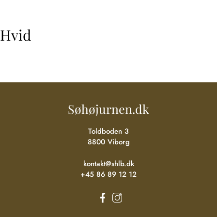
Hop
til
indhold
Hvid
Søhøjurnen.dk
Toldboden 3
8800 Viborg
kontakt@shlb.dk
+45 86 89 12 12